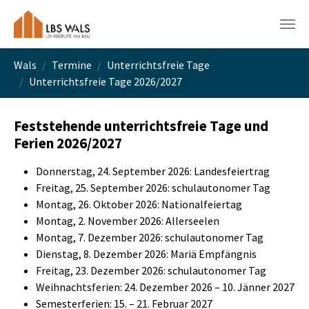
Skip to main navigation
Skip to main content
Skip to page footer
You are here:
Wals
Termine
Unterrichtsfreie Tage
Unterrichtsfreie Tage 2026/2027
Feststehende unterrichtsfreie Tage und
Ferien 2026/2027
Donnerstag, 24. September 2026: Landesfeiertrag
Freitag, 25. September 2026: schulautonomer Tag
Montag, 26. Oktober 2026: Nationalfeiertag
Montag, 2. November 2026: Allerseelen
Montag, 7. Dezember 2026: schulautonomer Tag
Dienstag, 8. Dezember 2026: Mariä Empfängnis
Freitag, 23. Dezember 2026: schulautonomer Tag
Weihnachtsferien: 24. Dezember 2026 – 10. Jänner 2027
Semesterferien: 15. – 21. Februar 2027