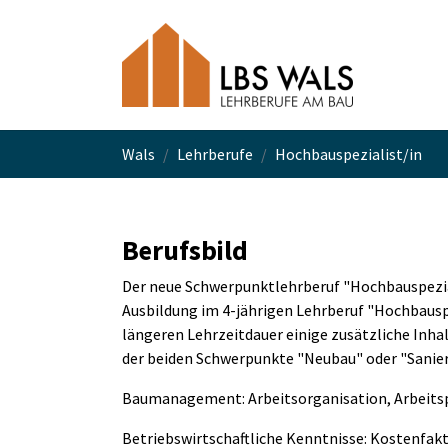
Skip to main navigation
Skip to main content
Skip to page footer
You are here:
Wals
Lehrberufe
Hochbauspezialist/in
Berufsbild
Der neue Schwerpunktlehrberuf "Hochbauspezial
Ausbildung im 4-jährigen Lehrberuf "Hochbauspe
längeren Lehrzeitdauer einige zusätzliche Inhal
der beiden Schwerpunkte "Neubau" oder "Sanieru
Baumanagement: Arbeitsorganisation, Arbeits
Betriebswirtschaftliche Kenntnisse: Kostenfak