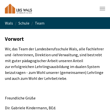
Skip to main navigation
Skip to main content
Skip to page footer
You are here:
Wals
Schule
Team
Vorwort
Wir, das Team der Landesberufsschule Wals, alle Fachlehrer
und -lehrerinnen, Direktion und Verwaltung, sind bestrebt
mit guter pädagogischer Arbeit unseren Anteil
zur erfolgreichen Lehrlingsausbildung im dualen System
beizutragen - zum Wohl unserer (gemeinsamen) Lehrlinge
und auch zum Wohl der Lehrbetriebe.
Freundliche Grüße
Dir. Gabriele Kindermann, BEd.