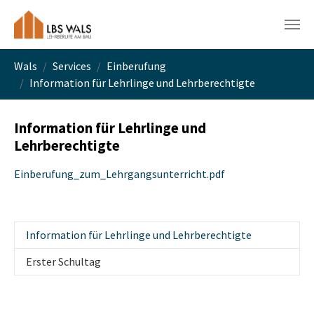
Skip to main navigation
Skip to main content
Skip to page footer
You are here:
Wals
Services
Einberufung
Information für Lehrlinge und Lehrberechtigte
Information für Lehrlinge und
Lehrberechtigte
Einberufung_zum_Lehrgangsunterricht.pdf
(current)
Information für Lehrlinge und Lehrberechtigte
Erster Schultag