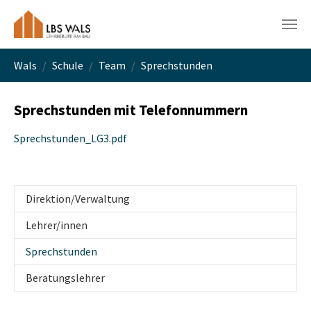
Skip to main navigation
Skip to main content
Skip to page footer
You are here:
Wals
Schule
Team
Sprechstunden
Sprechstunden mit Telefonnummern
Sprechstunden_LG3.pdf
Direktion/Verwaltung
Lehrer/innen
(current)
Sprechstunden
Beratungslehrer